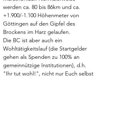
werden ca. 80 bis 86km und ca. 
+1.900/-1.100 Höhenmeter von 
Göttingen auf den Gipfel des 
Brockens im Harz gelaufen.
Die BC ist aber auch ein 
Wohltätigkeitslauf (die Startgelder 
gehen als Spenden zu 100% an 
gemeinnützige Institutionen), d.h. 
"Ihr tut wohl!", nicht nur Euch selbst 
durch die viele frische Luft, die Ihr 
atmet, sondern auch anderen, die 
Unterstützung nötig haben.
https://www.brocken-challenge.de/index.html