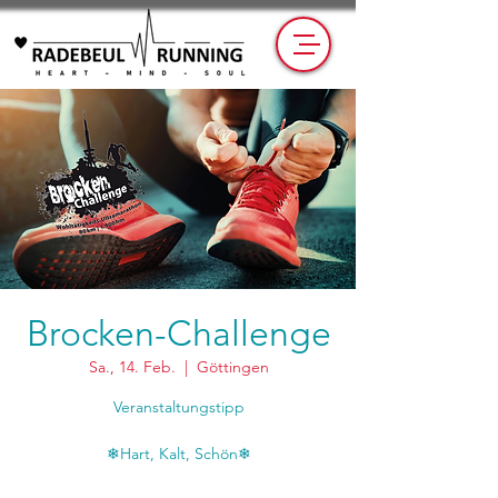
Brocken-Challenge
Sa., 14. Feb.
  |  
Göttingen
Veranstaltungstipp
❄Hart, Kalt, Schön❄