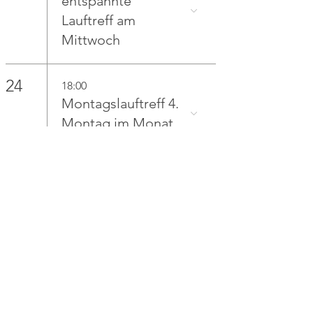
entspannte
Lauftreff am
Mittwoch
24
18:00
Montagslauftreff 4.
Montag im Monat
26
18:00
ltd7 - der
entspannte
Lauftreff am
Mittwoch
31
18:00
Montagslauftreff 5.