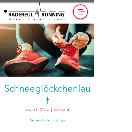
Schneeglöckchenlau
f
Sa., 21. März
  |  
Ortrand
Veranstaltungstipp