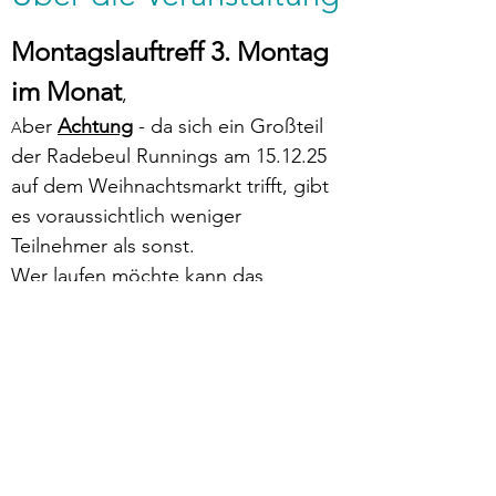
Montagslauftreff 3. Montag 
im Monat
,
ber 
Achtung
 - da sich ein Großteil 
A
der Radebeul Runnings am 15.12.25 
auf dem Weihnachtsmarkt trifft, gibt 
es voraussichtlich weniger 
Teilnehmer als sonst. 
Wer laufen möchte kann das 
natürlich tun. 💪 
👉Unser Victor wird als 
Streckenguide für euch vor Ort sein. 
Danke Victor!!!