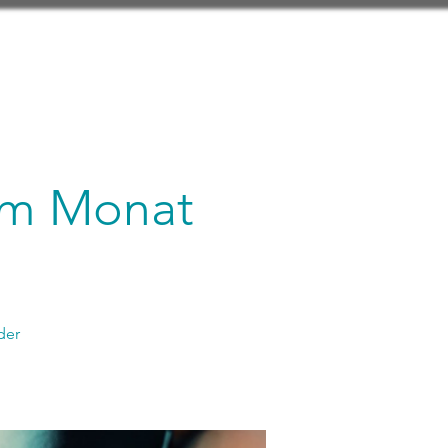
 im Monat
der