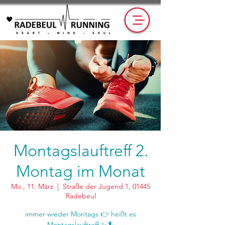
Montagslauftreff 2.
Montag im Monat
Mo., 11. März
  |  
Straße der Jugend 1, 01445
Radebeul
immer wieder Montags 👉 heißt es
Montagslauftreff ✨🦎