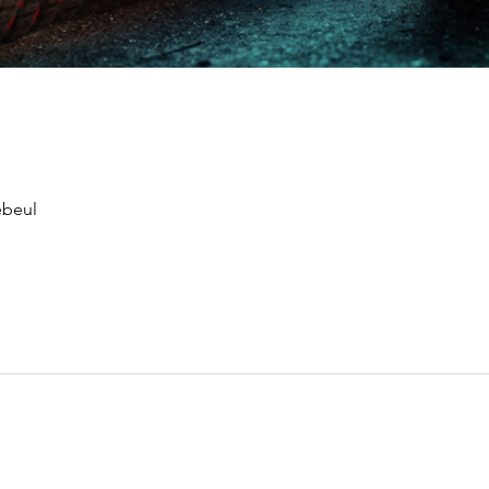
ebeul