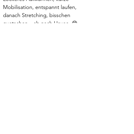
Mobilisation, entspannt laufen, 
danach Stretching, bisschen 
quatschen – ab nach Hause. 😁
Mehr lesen >
zurück
Verhaltensrichtlinien
Datenschutz
Impressum