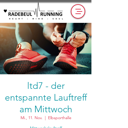
ltd7 - der
entspannte Lauftreff
am Mittwoch
Mi., 11. Nov.
  |  
Elbsporthalle