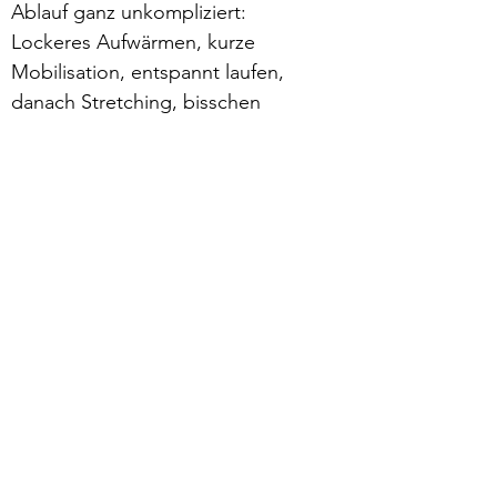
Ablauf ganz unkompliziert:
Lockeres Aufwärmen, kurze 
Mobilisation, entspannt laufen, 
danach Stretching, bisschen 
quatschen – ab nach Hause. 😁
Mehr lesen >
zurück
Verhaltensrichtlinien
Datenschutz
Impressum