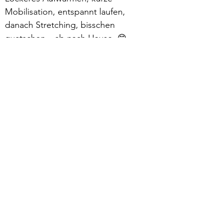
Mobilisation, entspannt laufen, 
danach Stretching, bisschen 
quatschen – ab nach Hause. 😁
Mehr lesen >
zurück
Verhaltensrichtlinien
Datenschutz
Impressum