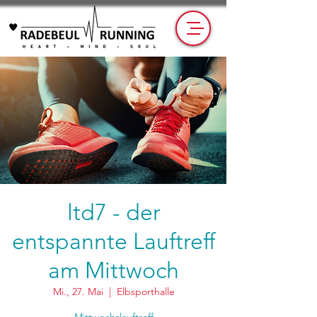
ltd7 - der
entspannte Lauftreff
am Mittwoch
Mi., 27. Mai
  |  
Elbsporthalle