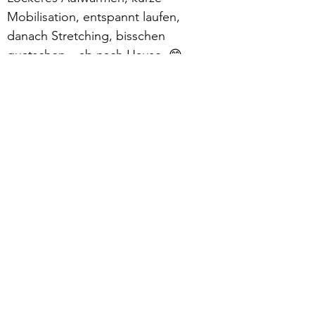
Mobilisation, entspannt laufen, 
danach Stretching, bisschen 
quatschen – ab nach Hause. 😁
Mehr lesen >
zurück
Verhaltensrichtlinien
Datenschutz
Impressum