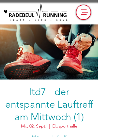
ltd7 - der
entspannte Lauftreff
am Mittwoch (1)
Mi., 02. Sept.
  |  
Elbsporthalle